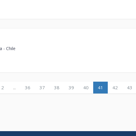
 - Chile
2
...
36
37
38
39
40
41
42
43