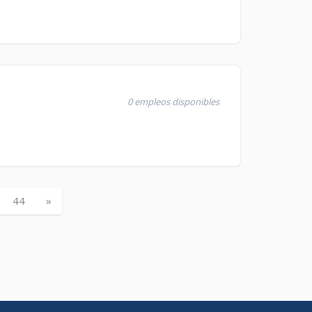
0 empleos disponibles
44
»