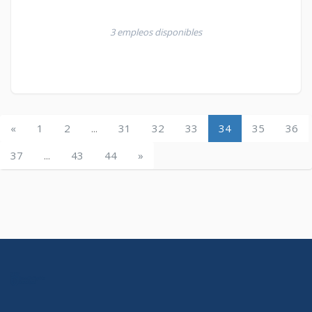
3 empleos disponibles
«
1
2
...
31
32
33
34
35
36
37
...
43
44
»